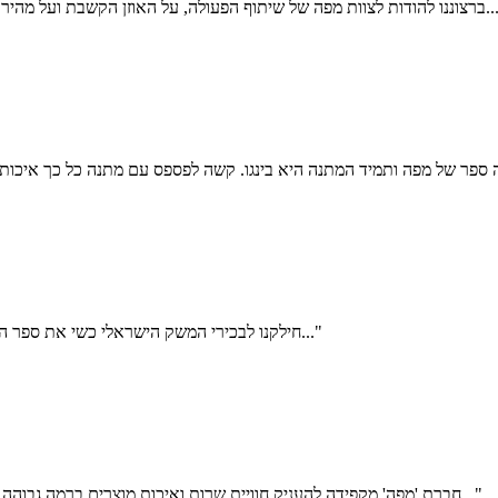
 ועל מהירות הביצוע של ההזמנה. אכן התוצאה טובה ויפה ואנחנו בהחלט שבעי רצון..."
"חילקנו לבכירי המשק הישראלי כשי את ספר הפיקניקים הישראלי של חברת מפה, התגובות שקיבלנו על השי היו מצוינות..."
"חברת 'מפה' מקפידה להעניק חוויית שרות ואיכות מוצרים ברמה גבוהה אשר שמאפשרת לנו להעניק לכל לקוחותינו מוצרים ברמה מוקפדת ביותר..."