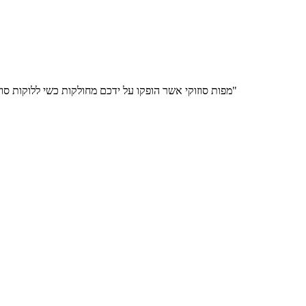
"מפות סוזוקי אשר הופקו על ידכם מחולקות כשי ללוקות סוזוקי בישראל. המפות זכו לתשבחות בזכות היותן שימושיות, עדכניות ונאות"