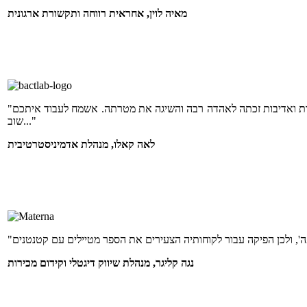
מאיה לוין, אחראית רווחה ותקשורת ארגונית
"היה ממש תענוג לעבוד איתכם! מפת הטעמים שהופקו עבור לקוחותינו במקצועיות, בזריזות ואדיבות זכתה לאהדה רבה והשיגה את מטרתה. אשמח לעבוד איתכם
שוב..."
לאה קאלו, מנהלת אדמיניסטרטיבית
נגה קליגר, מנהלת שיווק דיגטלי וקידום מכירות