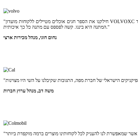
"חילקנו את הספר חגים אוכלים מטיילים ללקוחות מועדון VOLVOXC וקיבלנו תגובות מדהימות. זאת הפעם השנייה שאנחנו נותנים במתנה ספר של מפה ותמיד
המתנה היא בינגו. קשה לפספס עם מתנה כל כך איכותית."
נחום חוגי, מנהל מכירות ארצי
משה דב, מנהל ערוץ חברות