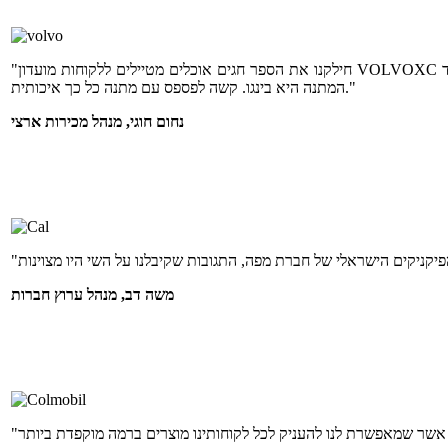
"חילקנו את הספר חגים אוכלים מטיילים ללקוחות מועדון VOLVOXC וקיבלנו תגובות מדהימות. זאת הפעם השנייה שאנחנו נותנים במתנה ספר של מפה ותמיד
המתנה היא בינגו. קשה לפספס עם מתנה כל כך איכותית."
נחום חוגי, מנהל מכירות ארצי
משה דב, מנהל ערוץ חברות