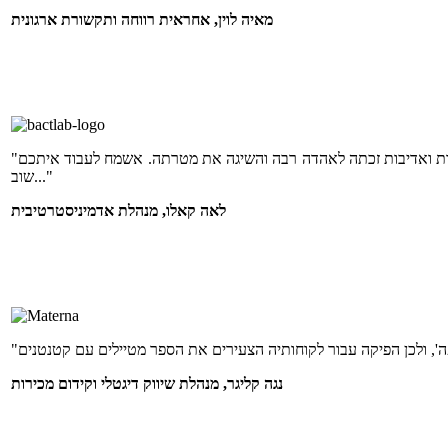
מאיה לוין, אחראית רווחה ותקשורת ארגונית
"היה ממש תענוג לעבוד איתכם! מפת הטעמים שהופקו עבור לקוחותינו במקצועיות, בזריזות ואדיבות זכתה לאהדה רבה והשיגה את מטרתה. אשמח לעבוד איתכם
שוב..."
לאה קאלו, מנהלת אדמיניסטרטיבית
נגה קליגר, מנהלת שיווק דיגטלי וקידום מכירות